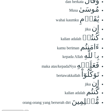
وَقَالَ
dan berkata
مُوسَىٰ
Musa
يَٰقَوۡمِ
wahai kaumku
إِن
jika
كُنتُمۡ
kalian adalah
ءَامَنتُم
kamu beriman
بِٱللَّهِ
kepada Allah
فَعَلَيۡهِ
maka atas/kepadaNya
تَوَكَّلُوٓاْ
bertawakkallah
إِن
jika
كُنتُم
kalian adalah
مُّسۡلِمِينَ
orang-orang yang berserah diri