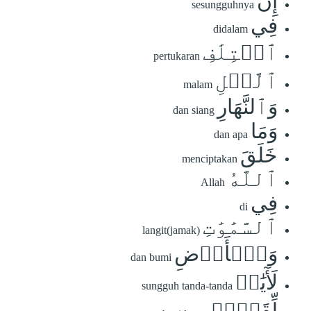
إِنَّ
sesungguhnya
فِي
didalam
ٱخۡتِلَٰفِ
pertukaran
ٱلَّيۡلِ
malam
وَٱلنَّهَارِ
dan siang
وَمَا
dan apa
خَلَقَ
menciptakan
ٱللَّهُ
Allah
فِي
di
ٱلسَّمَٰوَٰتِ
langit(jamak)
وَٱلۡأَرۡضِ
dan bumi
لَأٓيَٰتٖ
sungguh tanda-tanda
لِّقَوۡمٖ