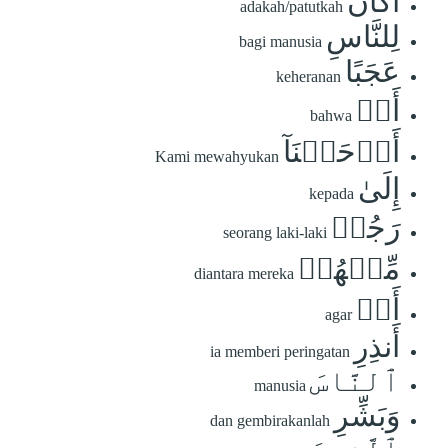
أَكَانَ
adakah/patutkah
لِلنَّاسِ
bagi manusia
عَجَبًا
keheranan
أَنۡ
bahwa
أَوۡحَيۡنَآ
Kami mewahyukan
إِلَىٰ
kepada
رَجُلٖ
seorang laki-laki
مِّنۡهُمۡ
diantara mereka
أَنۡ
agar
أَنذِرِ
ia memberi peringatan
ٱلنَّاسَ
manusia
وَبَشِّرِ
dan gembirakanlah