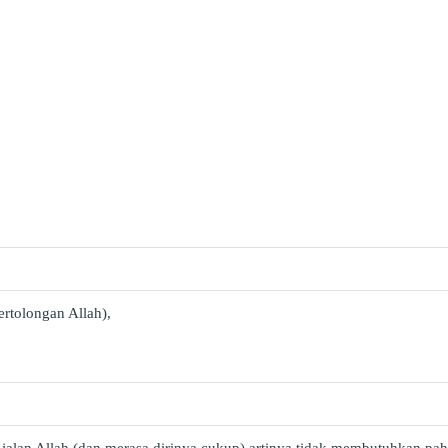
ertolongan Allah),
jalan Allah (dan merasa dirinya cukup) artinya tidak membutuhkan pah