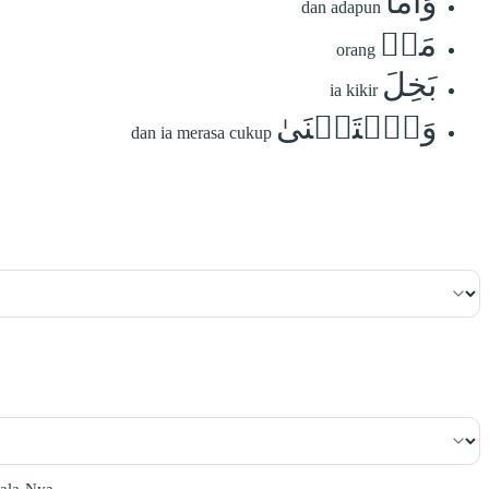
وَأَمَّا
dan adapun
مَنۢ
orang
بَخِلَ
ia kikir
وَٱسۡتَغۡنَىٰ
dan ia merasa cukup
ala-Nya.