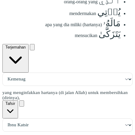
ٱلَّذِي
orang-orang yang
يُؤۡتِي
mendermakan
مَالَهُۥ
apa yang dia miliki (hartanya)
يَتَزَكَّىٰ
mensucikan
Terjemahan
yang menginfakkan hartanya (di jalan Allah) untuk membersihkan
(dirinya),
Tafsir