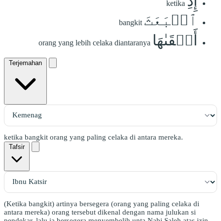
إِذِ
ketika
ٱنۢبَعَثَ
bangkit
أَشۡقَىٰهَا
orang yang lebih celaka diantaranya
Terjemahan
ketika bangkit orang yang paling celaka di antara mereka.
Tafsir
(Ketika bangkit) artinya bersegera (orang yang paling celaka di
antara mereka) orang tersebut dikenal dengan nama julukan si
pendekar, lalu ia bersegera menyembelih unta Nabi Saleh atas izin