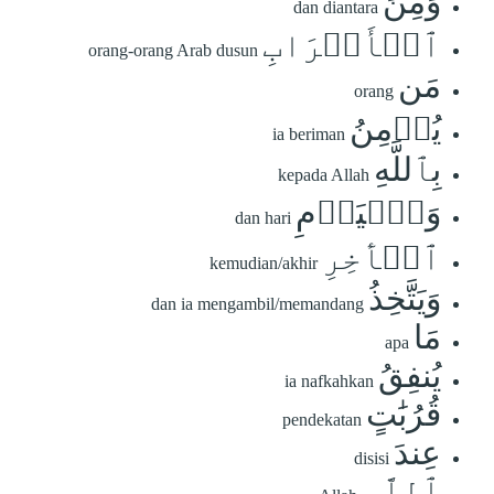
وَمِنَ
dan diantara
ٱلۡأَعۡرَابِ
orang-orang Arab dusun
مَن
orang
يُؤۡمِنُ
ia beriman
بِٱللَّهِ
kepada Allah
وَٱلۡيَوۡمِ
dan hari
ٱلۡأٓخِرِ
kemudian/akhir
وَيَتَّخِذُ
dan ia mengambil/memandang
مَا
apa
يُنفِقُ
ia nafkahkan
قُرُبَٰتٍ
pendekatan
عِندَ
disisi
ٱللَّهِ