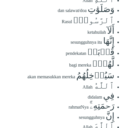
Allah
وَصَلَوَٰتِ
dan salawat/doa
ٱلرَّسُولِۚ
Rasul
أَلَآ
ketahuilah
إِنَّهَا
sesungguhnya itu
قُرۡبَةٞ
pendekatan
لَّهُمۡۚ
bagi mereka
سَيُدۡخِلُهُمُ
akan memasukkan mereka
ٱللَّهُ
Allah
فِي
didalam
رَحۡمَتِهِۦٓۚ
rahmatNya
إِنَّ
sesungguhnya
ٱللَّهَ
Allah