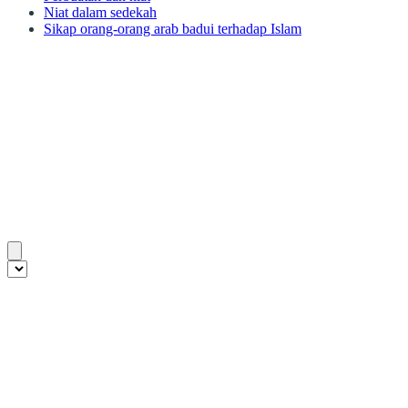
Niat dalam sedekah
Sikap orang-orang arab badui terhadap Islam