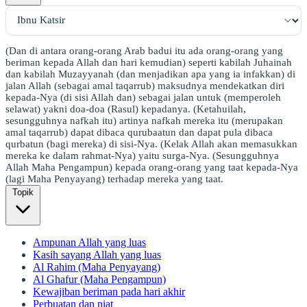
(Dan di antara orang-orang Arab badui itu ada orang-orang yang
beriman kepada Allah dan hari kemudian) seperti kabilah Juhainah
dan kabilah Muzayyanah (dan menjadikan apa yang ia infakkan) di
jalan Allah (sebagai amal taqarrub) maksudnya mendekatkan diri
kepada-Nya (di sisi Allah dan) sebagai jalan untuk (memperoleh
selawat) yakni doa-doa (Rasul) kepadanya. (Ketahuilah,
sesungguhnya nafkah itu) artinya nafkah mereka itu (merupakan
amal taqarrub) dapat dibaca qurubaatun dan dapat pula dibaca
qurbatun (bagi mereka) di sisi-Nya. (Kelak Allah akan memasukkan
mereka ke dalam rahmat-Nya) yaitu surga-Nya. (Sesungguhnya
Allah Maha Pengampun) kepada orang-orang yang taat kepada-Nya
(lagi Maha Penyayang) terhadap mereka yang taat.
Topik
Ampunan Allah yang luas
Kasih sayang Allah yang luas
Al Rahim (Maha Penyayang)
Al Ghafur (Maha Pengampun)
Kewajiban beriman pada hari akhir
Perbuatan dan niat