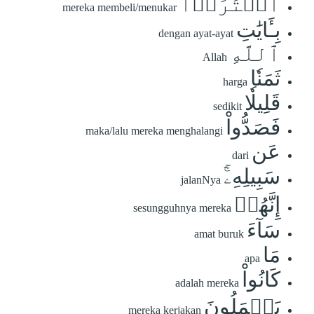
ٱشۡتَرَوۡاْ
mereka membeli/menukar
بِـَٔايَٰتِ
dengan ayat-ayat
ٱللَّهِ
Allah
ثَمَنٗا
harga
قَلِيلٗا
sedikit
فَصَدُّواْ
maka/lalu mereka menghalangi
عَن
dari
سَبِيلِهِۦٓۚ
jalanNya
إِنَّهُمۡ
sesungguhnya mereka
سَآءَ
amat buruk
مَا
apa
كَانُواْ
adalah mereka
يَعۡمَلُونَ
mereka kerjakan