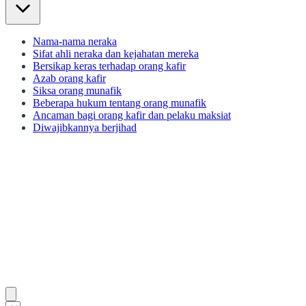
Nama-nama neraka
Sifat ahli neraka dan kejahatan mereka
Bersikap keras terhadap orang kafir
Azab orang kafir
Siksa orang munafik
Beberapa hukum tentang orang munafik
Ancaman bagi orang kafir dan pelaku maksiat
Diwajibkannya berjihad