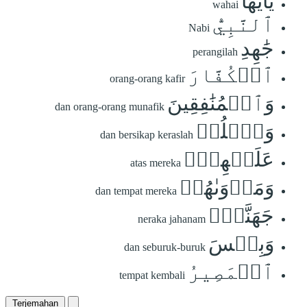
يَٰٓأَيُّهَا
wahai
ٱلنَّبِيُّ
Nabi
جَٰهِدِ
perangilah
ٱلۡكُفَّارَ
orang-orang kafir
وَٱلۡمُنَٰفِقِينَ
dan orang-orang munafik
وَٱغۡلُظۡ
dan bersikap keraslah
عَلَيۡهِمۡۚ
atas mereka
وَمَأۡوَىٰهُمۡ
dan tempat mereka
جَهَنَّمُۖ
neraka jahanam
وَبِئۡسَ
dan seburuk-buruk
ٱلۡمَصِيرُ
tempat kembali
Terjemahan