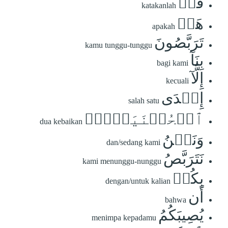
قُلۡ
katakanlah
هَلۡ
apakah
تَرَبَّصُونَ
kamu tunggu-tunggu
بِنَآ
bagi kami
إِلَّآ
kecuali
إِحۡدَى
salah satu
ٱلۡحُسۡنَيَيۡنِۖ
dua kebaikan
وَنَحۡنُ
dan/sedang kami
نَتَرَبَّصُ
kami menunggu-nunggu
بِكُمۡ
dengan/untuk kalian
أَن
bahwa
يُصِيبَكُمُ
menimpa kepadamu