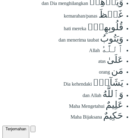
وَيُذۡهِبۡ
dan Dia menghilangkan
غَيۡظَ
kemarahan/panas
قُلُوبِهِمۡۗ
hati mereka
وَيَتُوبُ
dan menerima taubat
ٱللَّهُ
Allah
عَلَىٰ
atas
مَن
orang
يَشَآءُۗ
Dia kehendaki
وَٱللَّهُ
dan Allah
عَلِيمٌ
Maha Mengetahui
حَكِيمٌ
Maha Bijaksana
Terjemahan