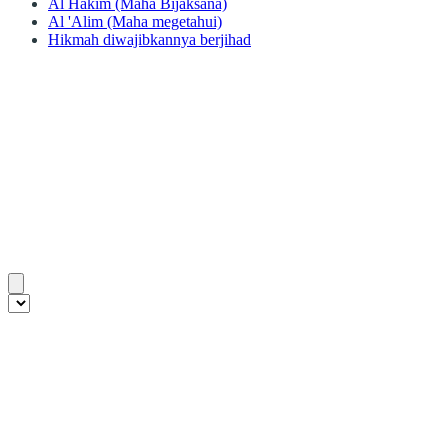
Al Hakim (Maha Bijaksana)
Al 'Alim (Maha megetahui)
Hikmah diwajibkannya berjihad