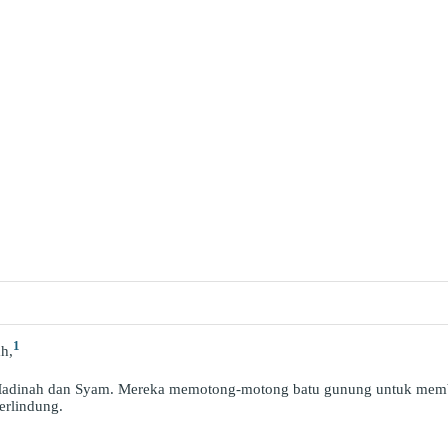
1
h,
ota Madinah dan Syam. Mereka memotong-motong batu gunung untuk me
erlindung.