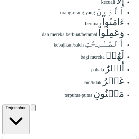
إِلَّا
kecuali
ٱلَّذِينَ
orang-orang yang
ءَامَنُواْ
beriman
وَعَمِلُواْ
dan mereka berbuat/beramal
ٱلصَّـٰلِحَٰتِ
kebajikan/saleh
لَهُمۡ
bagi mereka
أَجۡرٌ
pahala
غَيۡرُ
lain/tidak
مَمۡنُونِ
terputus-putus
Terjemahan