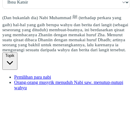
(Dan bukanlah dia) Nabi Muhammad ﷺ (terhadap perkara yang
gaib) hal-hal yang gaib berupa wahyu dan berita dari langit (sebagai
seseorang yang dituduh) membuat-buatnya, ini berdasarkan qiraat
yang membacanya Zhaniin dengan memakai huruf Zha. Menurut
suatu qiraat dibaca Dhaniin dengan memakai huruf Dhadh; artinya
seorang yang bakhil untuk menerangkannya, lalu karenanya ia
mengurangi sesuatu daripada wahyu dan berita dari langit tersebut.
Topik
Pemilihan para nabi
Orang-orang musyrik menuduh Nabi saw. menutup-nutupi
wahyu