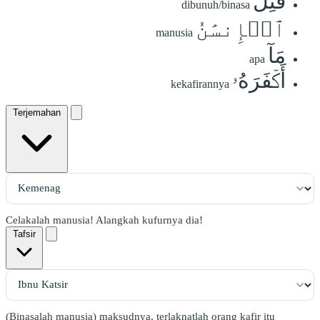
قُتِلَ
dibunuh/binasa
ٱلۡإِنسَٰنُ
manusia
مَآ
apa
أَكۡفَرَهُۥ
kekafirannya
Terjemahan
Celakalah manusia! Alangkah kufurnya dia!
Tafsir
(Binasalah manusia) maksudnya, terlaknatlah orang kafir itu