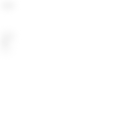
٧٥
:
ٱلْأَنْفَال