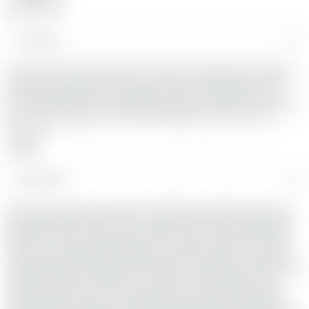
Dan orang-orang yang beriman setelah itu, kemudian berhijrah dan
berjihad bersamamu maka mereka termasuk golonganmu. Orang-
orang yang mempunyai hubungan kerabat itu sebagiannya lebih
berhak terhadap sesamanya (daripada yang bukan kerabat) menurut
Kitab Allah. Sungguh, Allah Maha Mengetahui segala sesuatu.
Tafsir
(Dan orang-orang yang beriman sesudah itu) sesudah orang-orang
yang lebih dahulu beriman dan berhijrah (kemudian berhijrah dan
berjihad bersama kalian, maka orang-orang itu termasuk golongan
kalian) hai orang-orang Muhajirin dan orang-orang Ansar. (Orang-
orang yang mempunyai hubungan kerabat itu) yakni orang-orang
yang mempunyai hubungan persaudaraan (sebagiannya lebih berhak
terhadap sesamanya) dalam hal waris-mewarisi daripada orang-
orang yang mewarisi karena persaudaraan iman dan hijrah yang
telah disebutkan pada ayat terdahulu tadi (di dalam Kitabullah) di