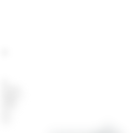
٧٥
:
ٱلْأَنْفَال
Ayat