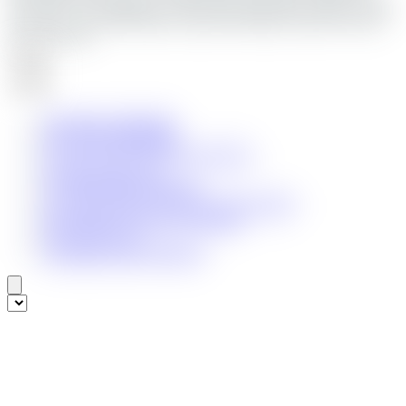
Lohmahfuz. (Sesungguhnya Allah Maha Mengetahui segala sesuatu)
yang antara lain ialah hikmah yang terkandung di dalam hal-ihwal
waris-mewarisi.
Topik
Keutamaan silaturahmi
Ayat yang menaskhkan
Pewarisan karena hubungan kerabat
Keluasan ilmu Allah
Al 'Alim (Maha megetahui)
Kewajiban saling setia antar sesama muslim
Iman adalah ucapan dan perbuatan
Keutamaan iman
Keutamaan kaum Muhajirin