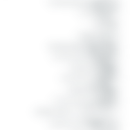
وَٱلَّذِينَ
dan orang-orang yang
ءَامَنُواْ
beriman
مِنۢ
dari
بَعۡدُ
sesudah itu
وَهَاجَرُواْ
dan mereka berhijrah
وَجَٰهَدُواْ
dan mereka berjihad
مَعَكُمۡ
bersamamu
فَأُوْلَٰٓئِكَ
maka mereka itu
مِنكُمۡۚ
dari kamu
وَأُوْلُواْ
dan orang mempunyai
ٱلۡأَرۡحَامِ
hubungan kerabat
بَعۡضُهُمۡ
sebagian mereka