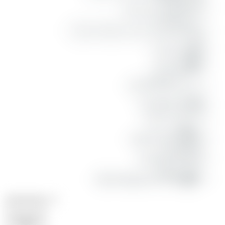
أَوۡلَىٰ
lebih utama
بِبَعۡضٖ
dengan sebagian yang lain
فِي
di dalam
كِتَٰبِ
Kitab
ٱللَّهِۚ
Allah
إِنَّ
sesungguhnya
ٱللَّهَ
Allah
بِكُلِّ
dengan segala
شَيۡءٍ
sesuatu
عَلِيمُۢ
Maha Mengetahui
Terjemahan