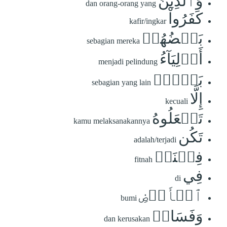
وَٱلَّذِينَ
dan orang-orang yang
كَفَرُواْ
kafir/ingkar
بَعۡضُهُمۡ
sebagian mereka
أَوۡلِيَآءُ
menjadi pelindung
بَعۡضٍۚ
sebagian yang lain
إِلَّا
kecuali
تَفۡعَلُوهُ
kamu melaksanakannya
تَكُن
adalah/terjadi
فِتۡنَةٞ
fitnah
فِي
di
ٱلۡأَرۡضِ
bumi
وَفَسَادٞ
dan kerusakan