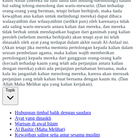
kaum Ansar (mereka itu satu sama lain lindung-melindungi) dalam
hal saling tolong-menolong dan waris-mewarisi. (Dan terhadap
orang-orang yang beriman, tetapi belum berhijrah, maka tiada
kewajiban atas kalian untuk melindungi mereka) dapat dibaca
walaayatihim dan wilaayatihim (sedikit pun) oleh karenanya tidak
ada saling waris-mewaris antara kalian dan mereka, dan mereka
tidak berhak untuk mendapatkan bagian dari ganimah yang kalian
peroleh (sebelum mereka berhijrah) akan tetapi ayat ini telah
dinasakh oleh ayat yang terdapat dalam akhir surah Al-Anfaal ini.
(Akan tetapi jika mereka meminta pertolongan kepada kalian dalam
urusan pembelaan agama, maka kalian wajib memberikan
pertolongan) kepada mereka dari gangguan orang-orang kafir
(kecuali terhadap kaum yang telah ada perjanjian antara kalian
dengan mereka) yakni ada perjanjian pertahanan bersama, maka
kala itu janganlah kalian menolong mereka, karena akan merusak
perjanjian yang telah kalian buat bersama dengan kaum itu. (Dan
Allah Maha Melihat apa yang kalian kerjakan).
Topik
Hubungan timbal balik dengan saudara
Ayat yang dinaskh
Warisan di awal Islam
Al Bashir (Maha Melihat)
Kewajiban saling setia antar sesama muslim