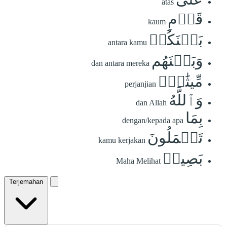
atas
قَوۡمِ
kaum
بَيۡنَكُمۡ
antara kamu
وَبَيۡنَهُم
dan antara mereka
مِّيثَٰقٞۗ
perjanjian
وَٱللَّهُ
dan Allah
بِمَا
dengan/kepada apa
تَعۡمَلُونَ
kamu kerjakan
بَصِيرٞ
Maha Melihat
Terjemahan