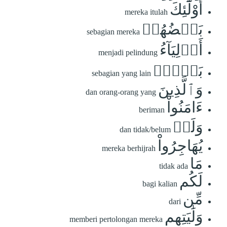
أُوْلَٰٓئِكَ
mereka itulah
بَعۡضُهُمۡ
sebagian mereka
أَوۡلِيَآءُ
menjadi pelindung
بَعۡضٖۚ
sebagian yang lain
وَٱلَّذِينَ
dan orang-orang yang
ءَامَنُواْ
beriman
وَلَمۡ
dan tidak/belum
يُهَاجِرُواْ
mereka berhijrah
مَا
tidak ada
لَكُم
bagi kalian
مِّن
dari
وَلَٰيَتِهِم
memberi pertolongan mereka