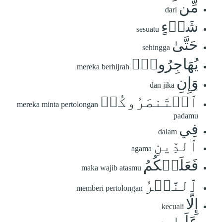
مِّن
dari
شَيۡءٍ
sesuatu
حَتَّىٰ
sehingga
يُهَاجِرُواْۚ
mereka berhijrah
وَإِنِ
dan jika
ٱسۡتَنصَرُوكُمۡ
mereka minta pertolongan
padamu
فِي
dalam
ٱلدِّينِ
agama
فَعَلَيۡكُمُ
maka wajib atasmu
ٱلنَّصۡرُ
memberi pertolongan
إِلَّا
kecuali
عَلَىٰ