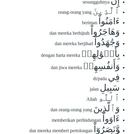
إِنَّ
sesungguhnya
ٱلَّذِينَ
orang-orang yang
ءَامَنُواْ
beriman
وَهَاجَرُواْ
dan mereka berhijrah
وَجَٰهَدُواْ
dan mereka berjihad
بِأَمۡوَٰلِهِمۡ
dengan harta mereka
وَأَنفُسِهِمۡ
dan jiwa mereka
فِي
di/pada
سَبِيلِ
jalan
ٱللَّهِ
Allah
وَٱلَّذِينَ
dan orang-orang yang
ءَاوَواْ
memberikan perlindungan
وَّنَصَرُوٓاْ
dan mereka memberi pertolongan