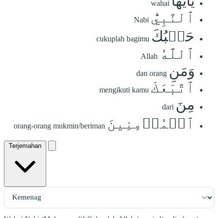
يَٰٓأَيُّهَا
wahai
ٱلنَّبِيُّ
Nabi
حَسۡبُكَ
cukuplah bagimu
ٱللَّهُ
Allah
وَمَنِ
dan orang
ٱتَّبَعَكَ
mengikuti kamu
مِنَ
dari
ٱلۡمُؤۡمِنِينَ
orang-orang mukmin/beriman
Terjemahan