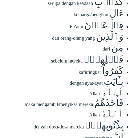
كَدَأۡبِ
serupa dengan keadaan
ءَالِ
keluarga/pengikut
فِرۡعَوۡنَ
Fir'aun
وَٱلَّذِينَ
dan orang-orang yang
مِن
dari
قَبۡلِهِمۡۚ
sebelum mereka
كَفَرُواْ
kafir/ingkar
بِـَٔايَٰتِ
dengan ayat-ayat
ٱللَّهِ
Allah
فَأَخَذَهُمُ
maka mengambil/menyiksa mereka
ٱللَّهُ
Allah
بِذُنُوبِهِمۡۚ
dengan dosa-dosa mereka
إِنَّ