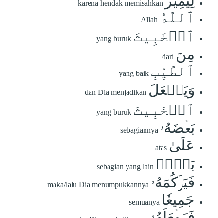
لِيَمِيزَ
karena hendak memisahkan
ٱللَّهُ
Allah
ٱلۡخَبِيثَ
yang buruk
مِنَ
dari
ٱلطَّيِّبِ
yang baik
وَيَجۡعَلَ
dan Dia menjadikan
ٱلۡخَبِيثَ
yang buruk
بَعۡضَهُۥ
sebagiannya
عَلَىٰ
atas
بَعۡضٖ
sebagian yang lain
فَيَرۡكُمَهُۥ
maka/lalu Dia menumpukkannya
جَمِيعٗا
semuanya
فَيَجۡعَلَهُۥ