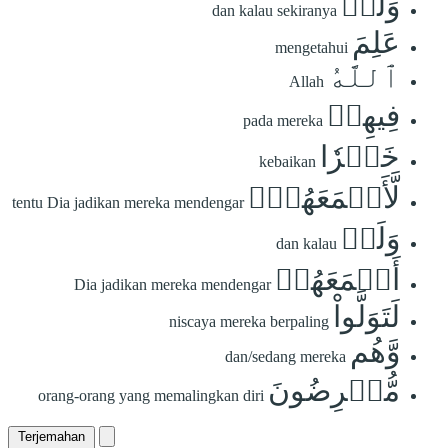
وَلَوۡ
dan kalau sekiranya
عَلِمَ
mengetahui
ٱللَّهُ
Allah
فِيهِمۡ
pada mereka
خَيۡرٗا
kebaikan
لَّأَسۡمَعَهُمۡۖ
tentu Dia jadikan mereka mendengar
وَلَوۡ
dan kalau
أَسۡمَعَهُمۡ
Dia jadikan mereka mendengar
لَتَوَلَّواْ
niscaya mereka berpaling
وَّهُم
dan/sedang mereka
مُّعۡرِضُونَ
orang-orang yang memalingkan diri
Terjemahan