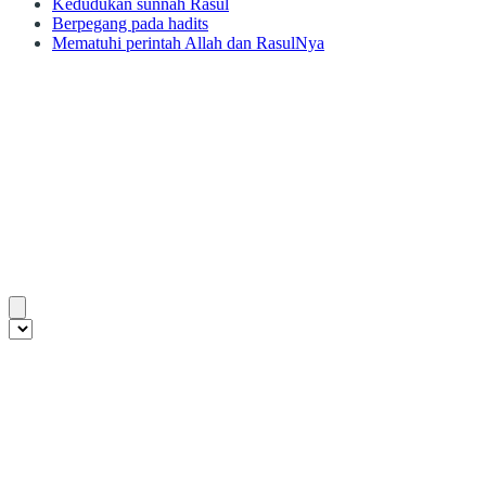
Kedudukan sunnah Rasul
Berpegang pada hadits
Mematuhi perintah Allah dan RasulNya