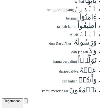
يَٰٓأَيُّهَا
wahai
ٱلَّذِينَ
orang-orang yang
ءَامَنُوٓاْ
beriman
أَطِيعُواْ
taatlah kamu
ٱللَّهَ
Allah
وَرَسُولَهُۥ
dan RasulNya
وَلَا
dan jangan
تَوَلَّوۡاْ
kamu berpaling
عَنۡهُ
daripadaNya
وَأَنتُمۡ
dan kalian
تَسۡمَعُونَ
kamu mendengar
Terjemahan