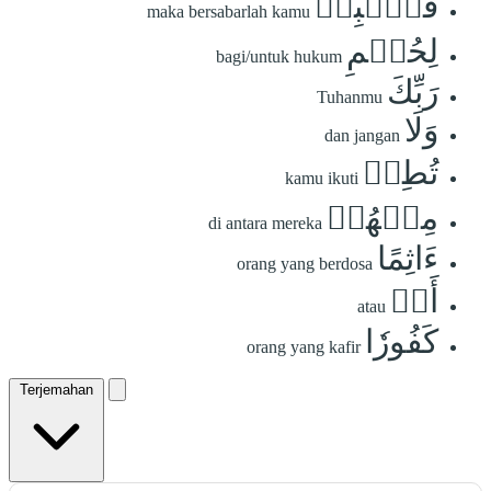
فَٱصۡبِرۡ
maka bersabarlah kamu
لِحُكۡمِ
bagi/untuk hukum
رَبِّكَ
Tuhanmu
وَلَا
dan jangan
تُطِعۡ
kamu ikuti
مِنۡهُمۡ
di antara mereka
ءَاثِمًا
orang yang berdosa
أَوۡ
atau
كَفُورٗا
orang yang kafir
Terjemahan