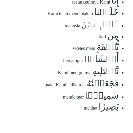
إِنَّا
sesungguhnya Kami
خَلَقۡنَا
Kami telah menciptakan
ٱلۡإِنسَٰنَ
manusia
مِن
dari
نُّطۡفَةٍ
setetes mani
أَمۡشَاجٖ
bercampur
نَّبۡتَلِيهِ
Kami mengujinya
فَجَعَلۡنَٰهُ
maka Kami jadikan ia
سَمِيعَۢا
mendengar
بَصِيرًا
melihat