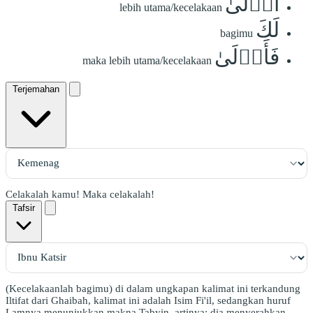
أَوۡلَىٰ
lebih utama/kecelakaan
لَكَ
bagimu
فَأَوۡلَىٰ
maka lebih utama/kecelakaan
Terjemahan
Celakalah kamu! Maka celakalah!
Tafsir
(Kecelakaanlah bagimu) di dalam ungkapan kalimat ini terkandung
Iltifat dari Ghaibah, kalimat ini adalah Isim Fi'il, sedangkan huruf
Lamnya menunjukkan makna Tabyin, artinya: dia menyerahkan