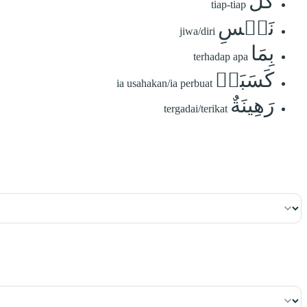
كُلُّ
tiap-tiap
نَفۡسِ
jiwa/diri
بِمَا
terhadap apa
كَسَبَتۡ
ia usahakan/ia perbuat
رَهِينَةٌ
tergadai/terikat