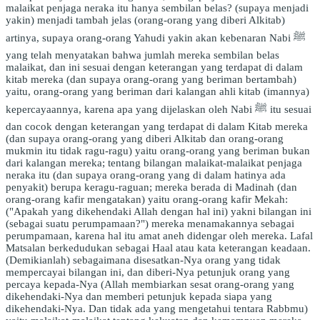
malaikat penjaga neraka itu hanya sembilan belas? (supaya menjadi
yakin) menjadi tambah jelas (orang-orang yang diberi Alkitab)
artinya, supaya orang-orang Yahudi yakin akan kebenaran Nabi ﷺ
yang telah menyatakan bahwa jumlah mereka sembilan belas
malaikat, dan ini sesuai dengan keterangan yang terdapat di dalam
kitab mereka (dan supaya orang-orang yang beriman bertambah)
yaitu, orang-orang yang beriman dari kalangan ahli kitab (imannya)
kepercayaannya, karena apa yang dijelaskan oleh Nabi ﷺ itu sesuai
dan cocok dengan keterangan yang terdapat di dalam Kitab mereka
(dan supaya orang-orang yang diberi Alkitab dan orang-orang
mukmin itu tidak ragu-ragu) yaitu orang-orang yang beriman bukan
dari kalangan mereka; tentang bilangan malaikat-malaikat penjaga
neraka itu (dan supaya orang-orang yang di dalam hatinya ada
penyakit) berupa keragu-raguan; mereka berada di Madinah (dan
orang-orang kafir mengatakan) yaitu orang-orang kafir Mekah:
("Apakah yang dikehendaki Allah dengan hal ini) yakni bilangan ini
(sebagai suatu perumpamaan?") mereka menamakannya sebagai
perumpamaan, karena hal itu amat aneh didengar oleh mereka. Lafal
Matsalan berkedudukan sebagai Haal atau kata keterangan keadaan.
(Demikianlah) sebagaimana disesatkan-Nya orang yang tidak
mempercayai bilangan ini, dan diberi-Nya petunjuk orang yang
percaya kepada-Nya (Allah membiarkan sesat orang-orang yang
dikehendaki-Nya dan memberi petunjuk kepada siapa yang
dikehendaki-Nya. Dan tidak ada yang mengetahui tentara Rabbmu)