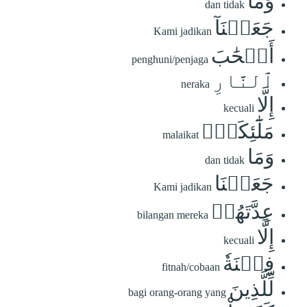
وَمَا
dan tidak
جَعَلۡنَآ
Kami jadikan
أَصۡحَٰبَ
penghuni/penjaga
ٱلنَّارِ
neraka
إِلَّا
kecuali
مَلَٰٓئِكَةٗۖ
malaikat
وَمَا
dan tidak
جَعَلۡنَا
Kami jadikan
عِدَّتَهُمۡ
bilangan mereka
إِلَّا
kecuali
فِتۡنَةٗ
fitnah/cobaan
لِّلَّذِينَ
bagi orang-orang yang