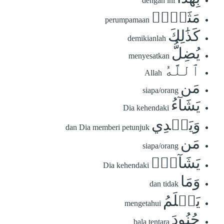
dengan ini
مَثَلٗاۚ
perumpamaan
كَذَٰلِكَ
demikianlah
يُضِلُّ
menyesatkan
ٱللَّهُ
Allah
مَن
siapa/orang
يَشَآءُ
Dia kehendaki
وَيَهۡدِي
dan Dia memberi petunjuk
مَن
siapa/orang
يَشَآءُۚ
Dia kehendaki
وَمَا
dan tidak
يَعۡلَمُ
mengetahui
جُنُودَ
bala tentara