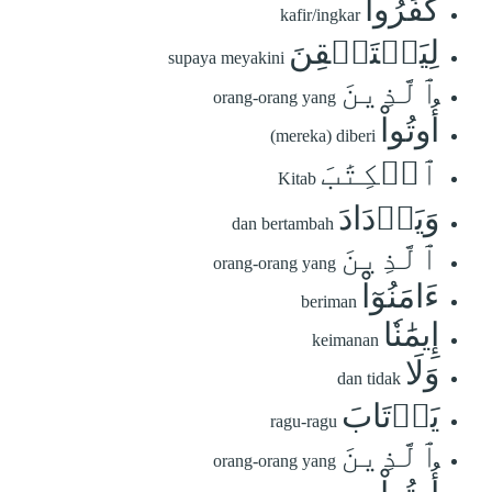
كَفَرُواْ
kafir/ingkar
لِيَسۡتَيۡقِنَ
supaya meyakini
ٱلَّذِينَ
orang-orang yang
أُوتُواْ
(mereka) diberi
ٱلۡكِتَٰبَ
Kitab
وَيَزۡدَادَ
dan bertambah
ٱلَّذِينَ
orang-orang yang
ءَامَنُوٓاْ
beriman
إِيمَٰنٗا
keimanan
وَلَا
dan tidak
يَرۡتَابَ
ragu-ragu
ٱلَّذِينَ
orang-orang yang