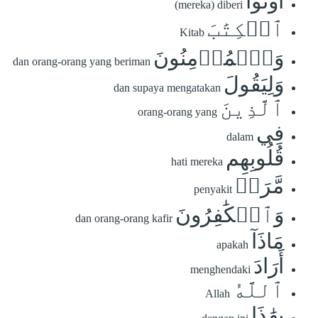
أُوتُواْ
(mereka) diberi
ٱلۡكِتَٰبَ
Kitab
وَٱلۡمُؤۡمِنُونَ
dan orang-orang yang beriman
وَلِيَقُولَ
dan supaya mengatakan
ٱلَّذِينَ
orang-orang yang
فِي
dalam
قُلُوبِهِم
hati mereka
مَّرَضٞ
penyakit
وَٱلۡكَٰفِرُونَ
dan orang-orang kafir
مَاذَآ
apakah
أَرَادَ
menghendaki
ٱللَّهُ
Allah
بِهَٰذَا