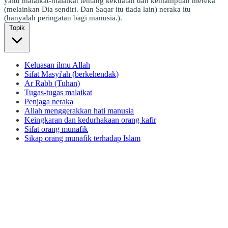
yaitu malaikat-malaikat tentang kekuatan dan kemampuan mereka
(melainkan Dia sendiri. Dan Saqar itu tiada lain) neraka itu
(hanyalah peringatan bagi manusia.).
Topik
Keluasan ilmu Allah
Sifat Masyi'ah (berkehendak)
Ar Rabb (Tuhan)
Tugas-tugas malaikat
Penjaga neraka
Allah menggerakkan hati manusia
Keingkaran dan kedurhakaan orang kafir
Sifat orang munafik
Sikap orang munafik terhadap Islam