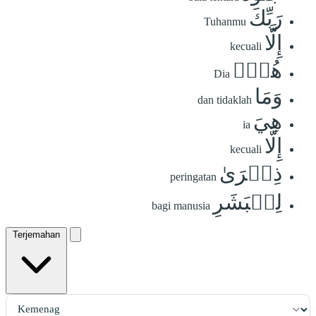
رَبِّكَ
Tuhanmu
إِلَّا
kecuali
هُوَۚ
Dia
وَمَا
dan tidaklah
هِيَ
ia
إِلَّا
kecuali
ذِكۡرَىٰ
peringatan
لِلۡبَشَرِ
bagi manusia
Terjemahan