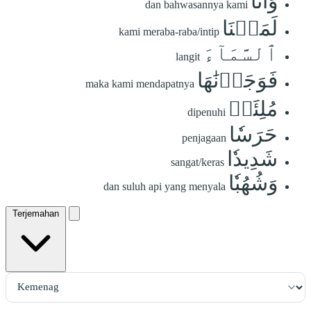
وَأَنَّا
dan bahwasannya kami
لَمَسۡنَا
kami meraba-raba/intip
ٱلسَّمَآءَ
langit
فَوَجَدۡنَٰهَا
maka kami mendapatnya
مُلِئَتۡ
dipenuhi
حَرَسٗا
penjagaan
شَدِيدٗا
sangat/keras
وَشُهُبٗا
dan suluh api yang menyala
Terjemahan