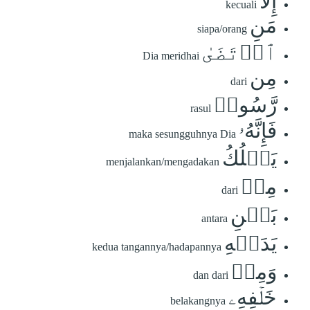
إِلَّا
kecuali
مَنِ
siapa/orang
ٱرۡتَضَىٰ
Dia meridhai
مِن
dari
رَّسُولٖ
rasul
فَإِنَّهُۥ
maka sesungguhnya Dia
يَسۡلُكُ
menjalankan/mengadakan
مِنۢ
dari
بَيۡنِ
antara
يَدَيۡهِ
kedua tangannya/hadapannya
وَمِنۡ
dan dari
خَلۡفِهِۦ
belakangnya