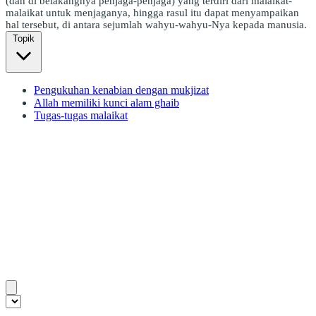
(dan di belakangnya penjaga-penjaga) yang terdiri dari malaikat-
malaikat untuk menjaganya, hingga rasul itu dapat menyampaikan
hal tersebut, di antara sejumlah wahyu-wahyu-Nya kepada manusia.
Topik
Pengukuhan kenabian dengan mukjizat
Allah memiliki kunci alam ghaib
Tugas-tugas malaikat