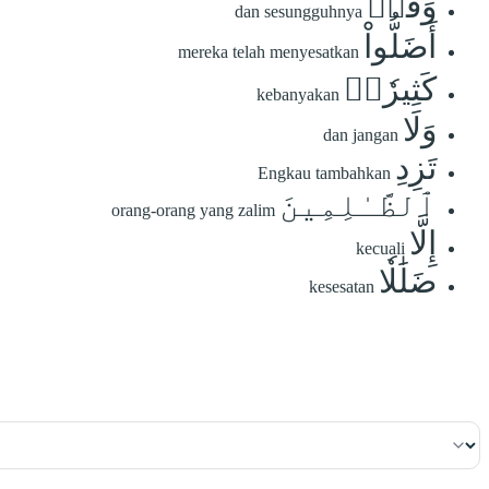
وَقَدۡ
dan sesungguhnya
أَضَلُّواْ
mereka telah menyesatkan
كَثِيرٗاۖ
kebanyakan
وَلَا
dan jangan
تَزِدِ
Engkau tambahkan
ٱلظَّـٰلِمِينَ
orang-orang yang zalim
إِلَّا
kecuali
ضَلَٰلٗا
kesesatan