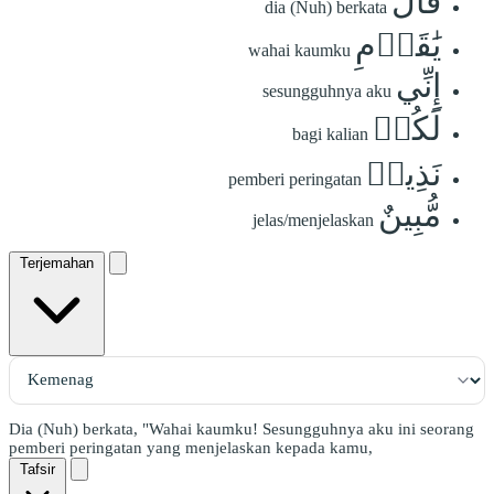
قَالَ
dia (Nuh) berkata
يَٰقَوۡمِ
wahai kaumku
إِنِّي
sesungguhnya aku
لَكُمۡ
bagi kalian
نَذِيرٞ
pemberi peringatan
مُّبِينٌ
jelas/menjelaskan
Terjemahan
Dia (Nuh) berkata, "Wahai kaumku! Sesungguhnya aku ini seorang
pemberi peringatan yang menjelaskan kepada kamu,
Tafsir