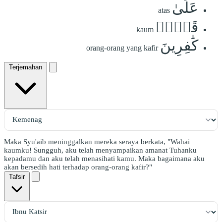
عَلَىٰ
atas
قَوۡمٖ
kaum
كَٰفِرِينَ
orang-orang yang kafir
Terjemahan
Maka Syu'aib meninggalkan mereka seraya berkata, "Wahai
kaumku! Sungguh, aku telah menyampaikan amanat Tuhanku
kepadamu dan aku telah menasihati kamu. Maka bagaimana aku
akan bersedih hati terhadap orang-orang kafir?"
Tafsir