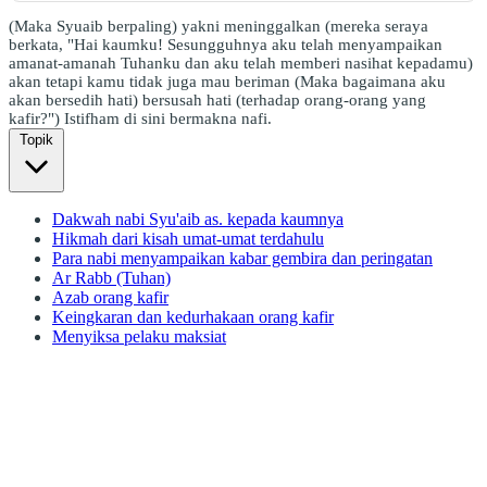
(Maka Syuaib berpaling) yakni meninggalkan (mereka seraya
berkata, "Hai kaumku! Sesungguhnya aku telah menyampaikan
amanat-amanah Tuhanku dan aku telah memberi nasihat kepadamu)
akan tetapi kamu tidak juga mau beriman (Maka bagaimana aku
akan bersedih hati) bersusah hati (terhadap orang-orang yang
kafir?") Istifham di sini bermakna nafi.
Topik
Dakwah nabi Syu'aib as. kepada kaumnya
Hikmah dari kisah umat-umat terdahulu
Para nabi menyampaikan kabar gembira dan peringatan
Ar Rabb (Tuhan)
Azab orang kafir
Keingkaran dan kedurhakaan orang kafir
Menyiksa pelaku maksiat