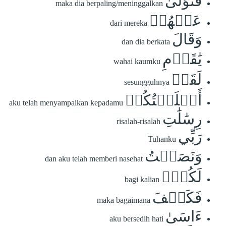
فَتَوَلَّىٰ
maka dia berpaling/meninggalkan
عَنۡهُمۡ
dari mereka
وَقَالَ
dan dia berkata
يَٰقَوۡمِ
wahai kaumku
لَقَدۡ
sesungguhnya
أَبۡلَغۡتُكُمۡ
aku telah menyampaikan kepadamu
رِسَٰلَٰتِ
risalah-risalah
رَبِّي
Tuhanku
وَنَصَحۡتُ
dan aku telah memberi nasehat
لَكُمۡۖ
bagi kalian
فَكَيۡفَ
maka bagaimana
ءَاسَىٰ
aku bersedih hati