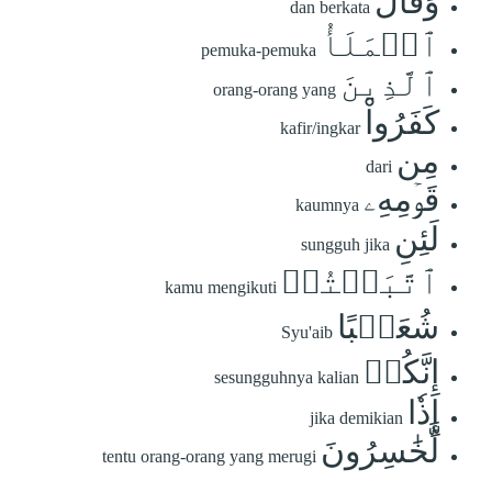
وَقَالَ
dan berkata
ٱلۡمَلَأُ
pemuka-pemuka
ٱلَّذِينَ
orang-orang yang
كَفَرُواْ
kafir/ingkar
مِن
dari
قَوۡمِهِۦ
kaumnya
لَئِنِ
sungguh jika
ٱتَّبَعۡتُمۡ
kamu mengikuti
شُعَيۡبًا
Syu'aib
إِنَّكُمۡ
sesungguhnya kalian
إِذٗا
jika demikian
لَّخَٰسِرُونَ
tentu orang-orang yang merugi