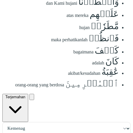
وَأَمۡطَرۡنَا
dan Kami hujani
عَلَيۡهِم
atas mereka
مَّطَرٗاۖ
hujan
فَٱنظُرۡ
maka perhatikanlah
كَيۡفَ
bagaimana
كَانَ
adalah
عَٰقِبَةُ
akibat/kesudahan
ٱلۡمُجۡرِمِينَ
orang-orang yang berdosa
Terjemahan