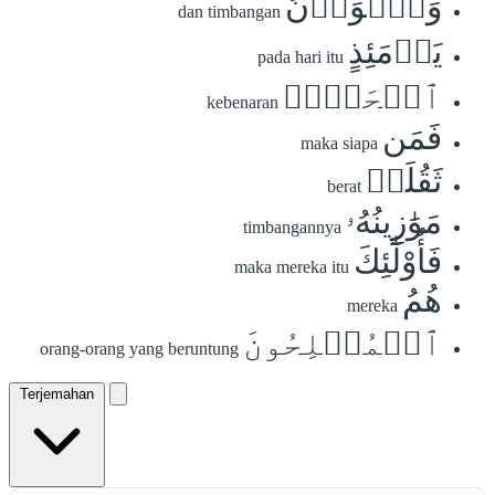
وَٱلۡوَزۡنُ
dan timbangan
يَوۡمَئِذٍ
pada hari itu
ٱلۡحَقُّۚ
kebenaran
فَمَن
maka siapa
ثَقُلَتۡ
berat
مَوَٰزِينُهُۥ
timbangannya
فَأُوْلَٰٓئِكَ
maka mereka itu
هُمُ
mereka
ٱلۡمُفۡلِحُونَ
orang-orang yang beruntung
Terjemahan