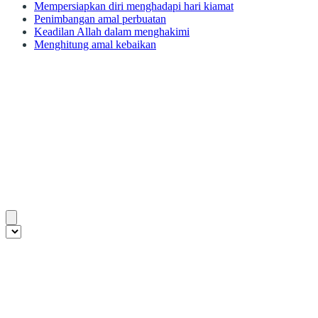
Mempersiapkan diri menghadapi hari kiamat
Penimbangan amal perbuatan
Keadilan Allah dalam menghakimi
Menghitung amal kebaikan