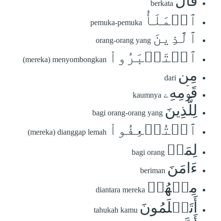
قَالَ
berkata
ٱلۡمَلَأُ
pemuka-pemuka
ٱلَّذِينَ
orang-orang yang
ٱسۡتَكۡبَرُواْ
(mereka) menyombongkan
مِن
dari
قَوۡمِهِۦ
kaumnya
لِلَّذِينَ
bagi orang-orang yang
ٱسۡتُضۡعِفُواْ
(mereka) dianggap lemah
لِمَنۡ
bagi orang
ءَامَنَ
beriman
مِنۡهُمۡ
diantara mereka
أَتَعۡلَمُونَ
tahukah kamu