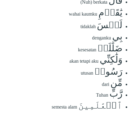
قَالَ
(Nuh) berkata
يَٰقَوۡمِ
wahai kaumku
لَيۡسَ
tidaklah
بِي
denganku
ضَلَٰلَةٞ
kesesatan
وَلَٰكِنِّي
akan tetapi aku
رَسُولٞ
utusan
مِّن
dari
رَّبِّ
Tuhan
ٱلۡعَٰلَمِينَ
semesta alam