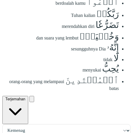
ٱدۡعُواْ
berdoalah kamu
رَبَّكُمۡ
Tuhan kalian
تَضَرُّعٗا
merendahkan diri
وَخُفۡيَةًۚ
dan suara yang lembut
إِنَّهُۥ
sesungguhnya Dia
لَا
tidak
يُحِبُّ
menyukai
ٱلۡمُعۡتَدِينَ
orang-orang yang melampaui
batas
Terjemahan