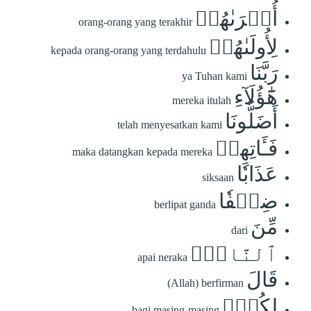
أُخۡرَىٰهُمۡ
orang-orang yang terakhir
لِأُولَىٰهُمۡ
kepada orang-orang yang terdahulu
رَبَّنَا
ya Tuhan kami
هَٰٓؤُلَآءِ
mereka itulah
أَضَلُّونَا
telah menyesatkan kami
فَـَٔاتِهِمۡ
maka datangkan kepada mereka
عَذَابٗا
siksaan
ضِعۡفٗا
berlipat ganda
مِّنَ
dari
ٱلنَّارِۖ
apai neraka
قَالَ
(Allah) berfirman
لِكُلّٖ
bagi masing-masing