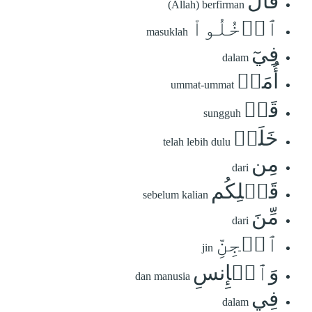
قَالَ
(Allah) berfirman
ٱدۡخُلُواْ
masuklah
فِيٓ
dalam
أُمَمٖ
ummat-ummat
قَدۡ
sungguh
خَلَتۡ
telah lebih dulu
مِن
dari
قَبۡلِكُم
sebelum kalian
مِّنَ
dari
ٱلۡجِنِّ
jin
وَٱلۡإِنسِ
dan manusia
فِي
dalam