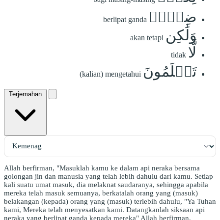
ضِعۡفٞ
berlipat ganda
وَلَٰكِن
akan tetapi
لَّا
tidak
تَعۡلَمُونَ
(kalian) mengetahui
Terjemahan
Allah berfirman, "Masuklah kamu ke dalam api neraka bersama
golongan jin dan manusia yang telah lebih dahulu dari kamu. Setiap
kali suatu umat masuk, dia melaknat saudaranya, sehingga apabila
mereka telah masuk semuanya, berkatalah orang yang (masuk)
belakangan (kepada) orang yang (masuk) terlebih dahulu, "Ya Tuhan
kami, Mereka telah menyesatkan kami. Datangkanlah siksaan api
neraka yang berlipat ganda kepada mereka" Allah berfirman,