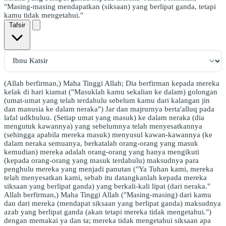
"Masing-masing mendapatkan (siksaan) yang berlipat ganda, tetapi
kamu tidak mengetahui."
Tafsir
(Allah berfirman,) Maha Tinggi Allah; Dia berfirman kepada mereka
kelak di hari kiamat ("Masuklah kamu sekalian ke dalam) golongan
(umat-umat yang telah terdahulu sebelum kamu dari kalangan jin
dan manusia ke dalam neraka") Jar dan majrurnya berta'alluq pada
lafal udkhuluu. (Setiap umat yang masuk) ke dalam neraka (dia
mengutuk kawannya) yang sebelumnya telah menyesatkannya
(sehingga apabila mereka masuk) menyusul kawan-kawannya (ke
dalam neraka semuanya, berkatalah orang-orang yang masuk
kemudian) mereka adalah orang-orang yang hanya mengikuti
(kepada orang-orang yang masuk terdahulu) maksudnya para
penghulu mereka yang menjadi panutan ("Ya Tuhan kami, mereka
telah menyesatkan kami, sebab itu datangkanlah kepada mereka
siksaan yang berlipat ganda) yang berkali-kali lipat (dari neraka."
Allah berfirman,) Maha Tinggi Allah ("Masing-masing) dari kamu
dan dari mereka (mendapat siksaan yang berlipat ganda) maksudnya
azab yang berlipat ganda (akan tetapi mereka tidak mengetahui.")
dengan memakai ya dan ta; mereka tidak mengetahui siksaan apa