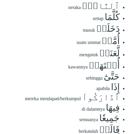
ٱلنَّارِۖ
neraka
كُلَّمَا
setiap
دَخَلَتۡ
masuk
أُمَّةٞ
suatu ummat
لَّعَنَتۡ
mengutuk
أُخۡتَهَاۖ
kawannya
حَتَّىٰٓ
sehingga
إِذَا
apabila
ٱدَّارَكُواْ
mereka mendapati/berkumpul
فِيهَا
di dalamnya
جَمِيعٗا
semuanya
قَالَتۡ
berkatalah