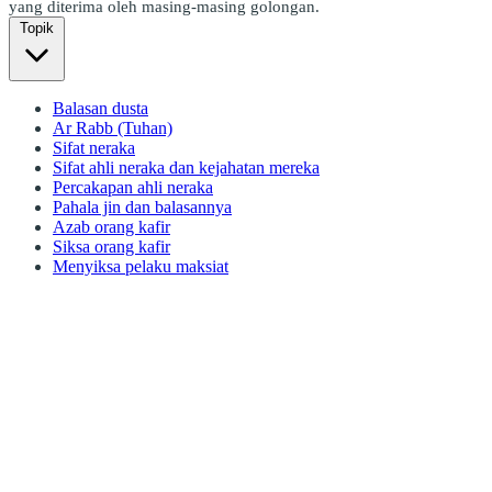
yang diterima oleh masing-masing golongan.
Topik
Balasan dusta
Ar Rabb (Tuhan)
Sifat neraka
Sifat ahli neraka dan kejahatan mereka
Percakapan ahli neraka
Pahala jin dan balasannya
Azab orang kafir
Siksa orang kafir
Menyiksa pelaku maksiat