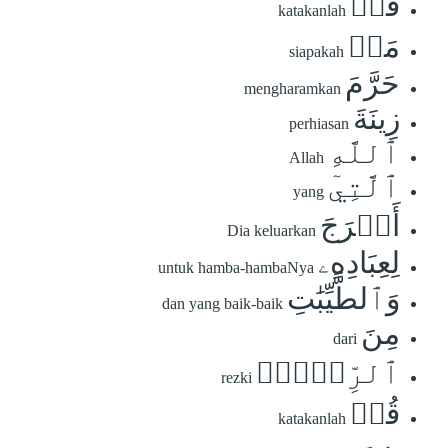
قُلۡ
katakanlah
مَنۡ
siapakah
حَرَّمَ
mengharamkan
زِينَةَ
perhiasan
ٱللَّهِ
Allah
ٱلَّتِيٓ
yang
أَخۡرَجَ
Dia keluarkan
لِعِبَادِهِۦ
untuk hamba-hambaNya
وَٱلطَّيِّبَٰتِ
dan yang baik-baik
مِنَ
dari
ٱلرِّزۡقِۚ
rezki
قُلۡ
katakanlah