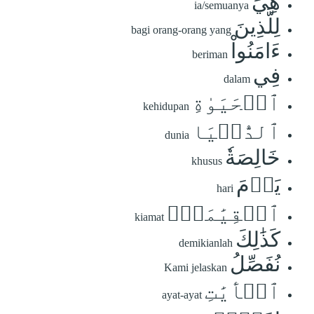
هِيَ
ia/semuanya
لِلَّذِينَ
bagi orang-orang yang
ءَامَنُواْ
beriman
فِي
dalam
ٱلۡحَيَوٰةِ
kehidupan
ٱلدُّنۡيَا
dunia
خَالِصَةٗ
khusus
يَوۡمَ
hari
ٱلۡقِيَٰمَةِۗ
kiamat
كَذَٰلِكَ
demikianlah
نُفَصِّلُ
Kami jelaskan
ٱلۡأٓيَٰتِ
ayat-ayat