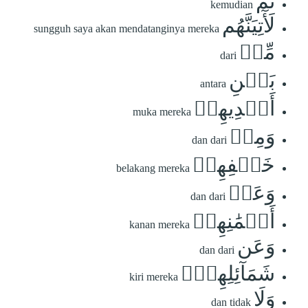
ثُمَّ
kemudian
لَأٓتِيَنَّهُم
sungguh saya akan mendatanginya mereka
مِّنۢ
dari
بَيۡنِ
antara
أَيۡدِيهِمۡ
muka mereka
وَمِنۡ
dan dari
خَلۡفِهِمۡ
belakang mereka
وَعَنۡ
dan dari
أَيۡمَٰنِهِمۡ
kanan mereka
وَعَن
dan dari
شَمَآئِلِهِمۡۖ
kiri mereka
وَلَا
dan tidak