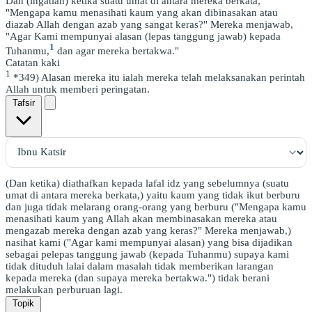
Dan (ingatlah) ketika suatu umat di antara mereka berkata,
"Mengapa kamu menasihati kaum yang akan dibinasakan atau
diazab Allah dengan azab yang sangat keras?" Mereka menjawab,
"Agar Kami mempunyai alasan (lepas tanggung jawab) kepada
1
Tuhanmu,
dan agar mereka bertakwa."
Catatan kaki
1
*349) Alasan mereka itu ialah mereka telah melaksanakan perintah
Allah untuk memberi peringatan.
Tafsir
(Dan ketika) diathafkan kepada lafal idz yang sebelumnya (suatu
umat di antara mereka berkata,) yaitu kaum yang tidak ikut berburu
dan juga tidak melarang orang-orang yang berburu ("Mengapa kamu
menasihati kaum yang Allah akan membinasakan mereka atau
mengazab mereka dengan azab yang keras?" Mereka menjawab,)
nasihat kami ("Agar kami mempunyai alasan) yang bisa dijadikan
sebagai pelepas tanggung jawab (kepada Tuhanmu) supaya kami
tidak dituduh lalai dalam masalah tidak memberikan larangan
kepada mereka (dan supaya mereka bertakwa.") tidak berani
melakukan perburuan lagi.
Topik