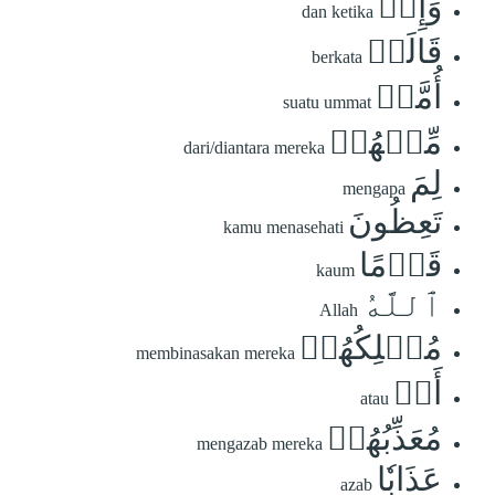
وَإِذۡ
dan ketika
قَالَتۡ
berkata
أُمَّةٞ
suatu ummat
مِّنۡهُمۡ
dari/diantara mereka
لِمَ
mengapa
تَعِظُونَ
kamu menasehati
قَوۡمًا
kaum
ٱللَّهُ
Allah
مُهۡلِكُهُمۡ
membinasakan mereka
أَوۡ
atau
مُعَذِّبُهُمۡ
mengazab mereka
عَذَابٗا
azab