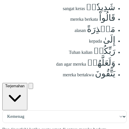
شَدِيدٗاۖ
sangat keras
قَالُواْ
mereka berkata
مَعۡذِرَةً
alasan
إِلَىٰ
kepada
رَبِّكُمۡ
Tuhan kalian
وَلَعَلَّهُمۡ
dan agar mereka
يَتَّقُونَ
mereka bertakwa
Terjemahan