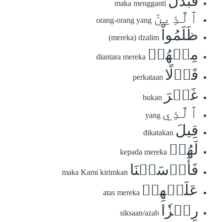
فَبَدَّلَ
maka mengganti
ٱلَّذِينَ
orang-orang yang
ظَلَمُواْ
(mereka) dzalim
مِنۡهُمۡ
diantara mereka
قَوۡلًا
perkataan
غَيۡرَ
bukan
ٱلَّذِي
yang
قِيلَ
dikatakan
لَهُمۡ
kepada mereka
فَأَرۡسَلۡنَا
maka Kami kirimkan
عَلَيۡهِمۡ
atas mereka
رِجۡزٗا
siksaan/azab