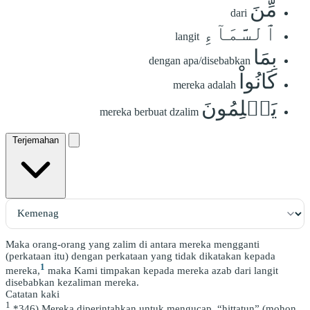
مِّنَ
dari
ٱلسَّمَآءِ
langit
بِمَا
dengan apa/disebabkan
كَانُواْ
mereka adalah
يَظۡلِمُونَ
mereka berbuat dzalim
Terjemahan
Maka orang-orang yang zalim di antara mereka mengganti
(perkataan itu) dengan perkataan yang tidak dikatakan kepada
1
mereka,
maka Kami timpakan kepada mereka azab dari langit
disebabkan kezaliman mereka.
Catatan kaki
1
*346) Mereka diperintahkan untuk mengucap, “ḥiṭṭatun” (mohon