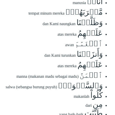
أُنَاسٖ
manusia
مَّشۡرَبَهُمۡۚ
tempat minum mereka
وَظَلَّلۡنَا
dan Kami naungkan
عَلَيۡهِمُ
atas mereka
ٱلۡغَمَٰمَ
awan
وَأَنزَلۡنَا
dan Kami turunkan
عَلَيۡهِمُ
atas mereka
ٱلۡمَنَّ
manna (makanan madu sebagai madu)
وَٱلسَّلۡوَىٰۖ
salwa (sebangsa burung puyuh)
كُلُواْ
makanlah
مِن
dari
طَيِّبَٰتِ
yang baik-baik