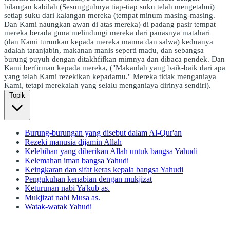
bilangan kabilah (Sesungguhnya tiap-tiap suku telah mengetahui)
setiap suku dari kalangan mereka (tempat minum masing-masing.
Dan Kami naungkan awan di atas mereka) di padang pasir tempat
mereka berada guna melindungi mereka dari panasnya matahari
(dan Kami turunkan kepada mereka manna dan salwa) keduanya
adalah taranjabin, makanan manis seperti madu, dan sebangsa
burung puyuh dengan ditakhfifkan mimnya dan dibaca pendek. Dan
Kami berfirman kepada mereka, ("Makanlah yang baik-baik dari apa
yang telah Kami rezekikan kepadamu." Mereka tidak menganiaya
Kami, tetapi merekalah yang selalu menganiaya dirinya sendiri).
Topik
Burung-burungan yang disebut dalam Al-Qur'an
Rezeki manusia dijamin Allah
Kelebihan yang diberikan Allah untuk bangsa Yahudi
Kelemahan iman bangsa Yahudi
Keingkaran dan sifat keras kepala bangsa Yahudi
Pengukuhan kenabian dengan mukjizat
Keturunan nabi Ya'kub as.
Mukjizat nabi Musa as.
Watak-watak Yahudi