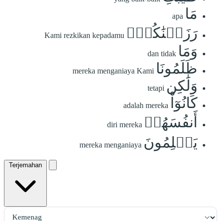
مَا
apa
رَزَقۡنَٰكُمۡۚ
Kami rezkikan kepadamu
وَمَا
dan tidak
ظَلَمُونَا
mereka menganiaya Kami
وَلَٰكِن
tetapi
كَانُوٓاْ
adalah mereka
أَنفُسَهُمۡ
diri mereka
يَظۡلِمُونَ
mereka menganiaya
Terjemahan