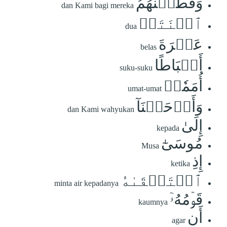
وَقَطَّعۡنَٰهُمُ
dan Kami bagi mereka
ٱثۡنَتَيۡ
dua
عَشۡرَةَ
belas
أَسۡبَاطًا
suku-suku
أُمَمٗاۚ
umat-umat
وَأَوۡحَيۡنَآ
dan Kami wahyukan
إِلَىٰ
kepada
مُوسَىٰٓ
Musa
إِذِ
ketika
ٱسۡتَسۡقَىٰهُ
minta air kepadanya
قَوۡمُهُۥٓ
kaumnya
أَنِ
agar