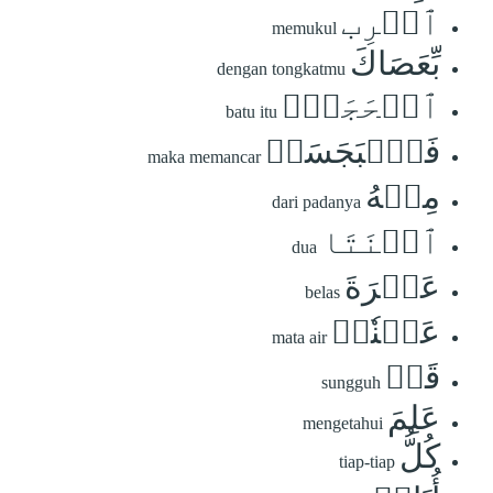
ٱضۡرِب
memukul
بِّعَصَاكَ
dengan tongkatmu
ٱلۡحَجَرَۖ
batu itu
فَٱنۢبَجَسَتۡ
maka memancar
مِنۡهُ
dari padanya
ٱثۡنَتَا
dua
عَشۡرَةَ
belas
عَيۡنٗاۖ
mata air
قَدۡ
sungguh
عَلِمَ
mengetahui
كُلُّ
tiap-tiap