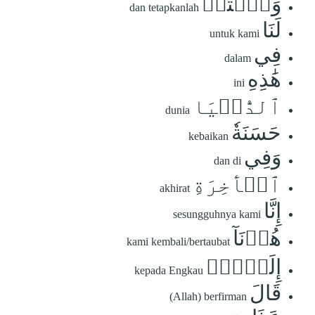
وَٱكۡتُبۡ
dan tetapkanlah
لَنَا
untuk kami
فِي
dalam
هَٰذِهِ
ini
ٱلدُّنۡيَا
dunia
حَسَنَةٗ
kebaikan
وَفِي
dan di
ٱلۡأٓخِرَةِ
akhirat
إِنَّا
sesungguhnya kami
هُدۡنَآ
kami kembali/bertaubat
إِلَيۡكَۚ
kepada Engkau
قَالَ
(Allah) berfirman