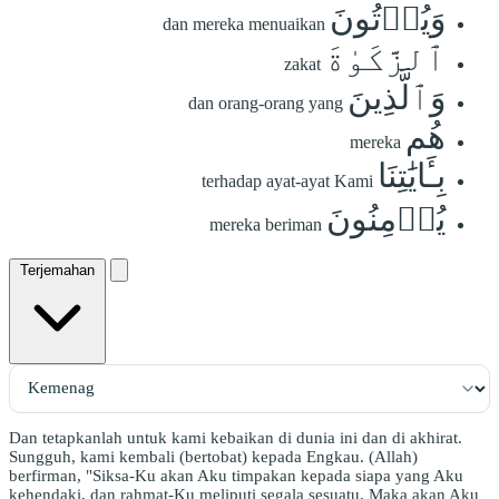
وَيُؤۡتُونَ
dan mereka menuaikan
ٱلزَّكَوٰةَ
zakat
وَٱلَّذِينَ
dan orang-orang yang
هُم
mereka
بِـَٔايَٰتِنَا
terhadap ayat-ayat Kami
يُؤۡمِنُونَ
mereka beriman
Terjemahan
Dan tetapkanlah untuk kami kebaikan di dunia ini dan di akhirat.
Sungguh, kami kembali (bertobat) kepada Engkau. (Allah)
berfirman, "Siksa-Ku akan Aku timpakan kepada siapa yang Aku
kehendaki, dan rahmat-Ku meliputi segala sesuatu. Maka akan Aku