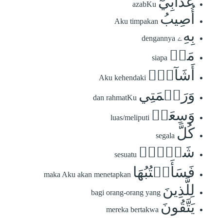
عَذَابِيٓ
azabKu
أُصِيبُ
Aku timpakan
بِهِۦ
dengannya
مَنۡ
siapa
أَشَآءُۖ
Aku kehendaki
وَرَحۡمَتِي
dan rahmatKu
وَسِعَتۡ
luas/meliputi
كُلَّ
segala
شَيۡءٖۚ
sesuatu
فَسَأَكۡتُبُهَا
maka Aku akan menetapkan
لِلَّذِينَ
bagi orang-orang yang
يَتَّقُونَ
mereka bertakwa