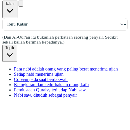
Tafsir
(Dan Al-Qur'an itu bukanlah perkataan seorang penyair. Sedikit
sekali kalian beriman kepadanya.).
Topik
Para nabi adalah orang yang paling berat menerima ujian
Setiap nabi menerima ujian
Cobaan pada saat berdakwah
Keingkaran dan kedurhakaan orang kafir
Pendustaan Quraisy terhadap Nabi saw.
Nabi saw. dituduh sebagai penyair