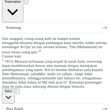
Terjemahan
Dan sungguh, orang-orang kafir itu hampir-hampir
menggelincirkanmu dengan pandangan mata mereka, ketika mereka
mendengar Al-Qur`an dan mereka berkata, "Dia (Muhammad) itu
1
benar-benar orang gila."
Catatan kaki
1
*853) Menurut kebiasaan yang terjadi di tanah Arab, seseorang
dapat membinasakan hewan atau manusia dengan menujukan
pandangannya yang tajam. Hal ini hendak dilakukan pula kepada
Nabi Muhammad -ṣallallāhu 'alaihi wa sallam-, tetapi Allah
memeliharanya, sehingga terhindar dari bahaya itu, sebagaimana
dijanjikan Allah dalam Al-Mā`idah ayat 67. Kekuatan pandangan
mata itu pada masa sekarang dikenal dengan hipnotis.
Tafsir