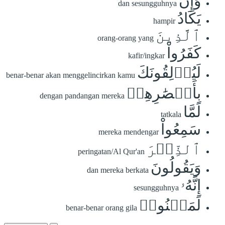
وَإِن
dan sesungguhnya
يَكَادُ
hampir
ٱلَّذِينَ
orang-orang yang
كَفَرُواْ
kafir/ingkar
لَيُزۡلِقُونَكَ
benar-benar akan menggelincirkan kamu
بِأَبۡصَٰرِهِمۡ
dengan pandangan mereka
لَمَّا
tatkala
سَمِعُواْ
mereka mendengar
ٱلذِّكۡرَ
peringatan/Al Qur'an
وَيَقُولُونَ
dan mereka berkata
إِنَّهُۥ
sesungguhnya
لَمَجۡنُونٞ
benar-benar orang gila