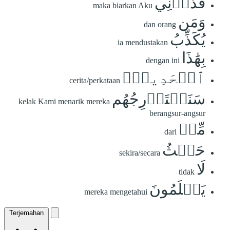
فَذَرۡنِي
maka biarkan Aku
وَمَن
dan orang
يُكَذِّبُ
ia mendustakan
بِهَٰذَا
dengan ini
ٱلۡحَدِيثِۖ
cerita/perkataan
سَنَسۡتَدۡرِجُهُم
kelak Kami menarik mereka
berangsur-angsur
مِّنۡ
dari
حَيۡثُ
sekira/secara
لَا
tidak
يَعۡلَمُونَ
mereka mengetahui
Terjemahan