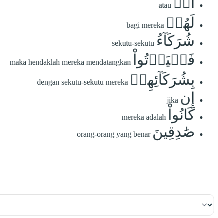
أَمۡ
atau
لَهُمۡ
bagi mereka
شُرَكَآءُ
sekutu-sekutu
فَلۡيَأۡتُواْ
maka hendaklah mereka mendatangkan
بِشُرَكَآئِهِمۡ
dengan sekutu-sekutu mereka
إِن
jika
كَانُواْ
mereka adalah
صَٰدِقِينَ
orang-orang yang benar